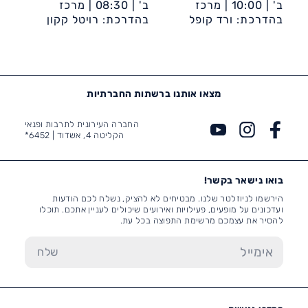
ב' |
10:00 |
מרכז
ב' |
08:30 |
מרכז
בהדרכת: ורד קופל
קהילתי קן מלכה (רובע
קהילתי אחווה
בהדרכת: רויטל קקון
ט')
מצאו אותנו ברשתות החברתיות
החברה העירונית לתרבות ופנאי
הקליטה 4, אשדוד |
6452*
בואו נישאר בקשר!
הירשמו לניוזלטר שלנו. מבטיחים לא להציק, נשלח לכם הודעות
ועדכונים על מופעים, פעילויות ואירועים שיכולים לעניין אתכם. תוכלו
להסיר את עצמכם מרשימת התפוצה בכל עת.