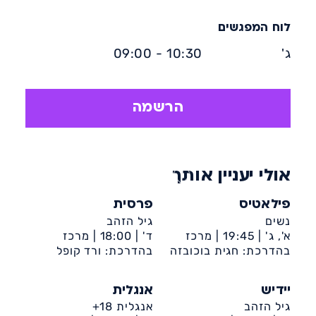
לוח המפגשים
ג'
10:30 - 09:00
הרשמה
אולי יעניין אותך
פילאטיס
פרסית
נשים
גיל הזהב
א', ג' |
19:45 |
מרכז
ד' |
18:00 |
מרכז
קהילתי קן מלכה (רובע
בהדרכת: חגית בוכובזה
בהדרכת: ורד קופל
קהילתי קן מלכה (רובע
ט')
ט')
יידיש
אנגלית
גיל הזהב
אנגלית 18+