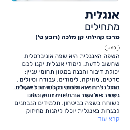
אנגלית
מתחילים
מרכז קהילתי קן מלכה (רובע ט')
60+
השפה האנגלית היא שפה אוניברסלית
שחשוב לדעת. לימודי אנגלית יקנו לכם
יכולת דיבור והבנה במגוון תחומי עניין:
סרטים, מוזיקה, לימודים, עבודה וטיולים .
תוכלו להתמצא ולנווט בקלות בכל העולם
בחוג נפתח את מיומנויות השיחה באנגלית,
גם מבלי לדעת את השפה המקומית.
נעשיר את אוצר המילים ונרכוש כלים
לשוחח בשפה בביטחון. תלמידים הנבחנים
לבגרות באנגלית יוכלו ליהנות מחיזוק
קרא עוד
והכנה לבגרות.