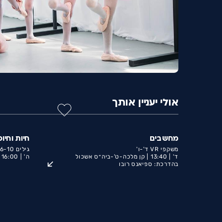
אולי יעניין אותך
מחשבים
חיות וחיוכ
משקפי VR ד'-ו'
גילים 6-10
ד' |
13:40 |
קן מלכה-ט'-ביה״ס אשכול
ה' |
16:00 |
בהדרכת: ספיאנס רובו