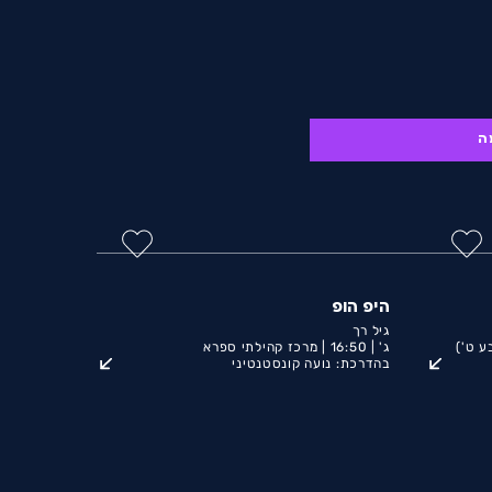
ה
היפ הופ
גיל רך
ע ט')
ג' |
16:50 |
מרכז קהילתי ספרא
בהדרכת: נועה קונסטנטיני