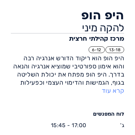
היפ הופ
להקה מיני
מרכז קהילתי חרצית
6-12
13-18
היפ הופ הוא ריקוד הדורש אנרגיה רבה
והוא אימון ספורטיבי שמוציא אנרגיה והנאה
בדרך. היפ הופ מפתח את יכולת השליטה
בגוף, הגמישות והדימוי העצמי וכפעילות
קרא עוד
ספורטיבית הוא שורף אנרגיה וקלוריות
ומחזק את השרירים.
כריקוד שצמח מהרחובות, ההיפ הופ הוא
בעל אופי צעיר, נועז, בוטה ,ייחודי ומלא
לוח המפגשים
באנרגיה.
ג'
17:00 - 15:45
שיעורי ההיפ הופ הם חגיגה של מוזיקה