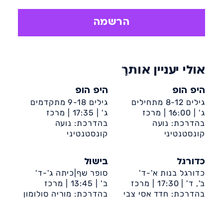
קצבית וסוחפת.
יתרונות ההיפ הופ: מעודד להביע רגש
הרשמה
באמצעות הכוריאוגרפיה, מחטב ומעצב את
הגוף, מעודד אינטראקציה חברתית.
אולי יעניין אותך
היפ הופ
היפ הופ
גילים 8-12 מתחילים
גילים 9-18 מתקדמים
ג' |
16:00 |
מרכז
ג' |
17:35 |
מרכז
קהילתי ספרא
בהדרכת: נועה
קהילתי ספרא
בהדרכת: נועה
קונסטנטיני
קונסטנטיני
כדורגל
בישול
כדורגל בנות א'-ד'
סופר שף|כיתה ג'-ד'
ב', ד' |
17:30 |
מרכז
ב' |
13:45 |
מרכז
קהילתי בית לברון
בהדרכת: חדד אסי צבי
קהילתי קן מלכה (רובע
בהדרכת: מוריה סולומון
ט')