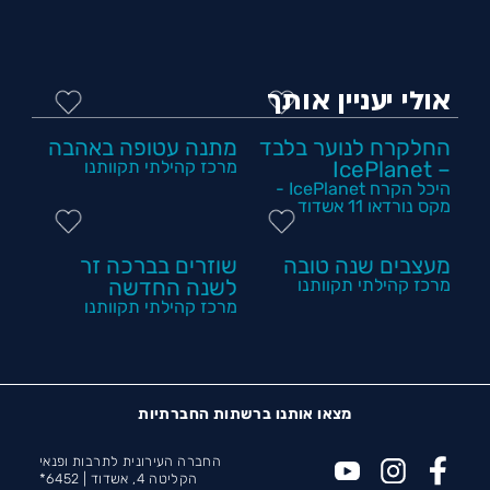
אולי יעניין אותך
החלקרח לנוער בלבד
מתנה עטופה באהבה
– IcePlanet
מרכז קהילתי תקוותנו
היכל הקרח IcePlanet -
מקס נורדאו 11 אשדוד
מעצבים שנה טובה
שוזרים בברכה זר
מרכז קהילתי תקוותנו
לשנה החדשה
מרכז קהילתי תקוותנו
מצאו אותנו ברשתות החברתיות
החברה העירונית לתרבות ופנאי
הקליטה 4, אשדוד |
6452*