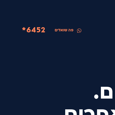
6452*
פה שואלים
ם.