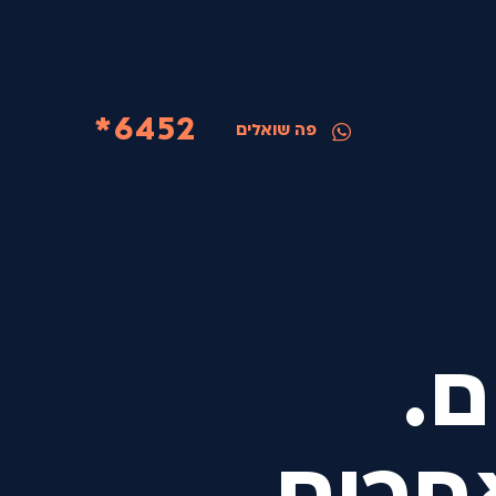
6452*
פה שואלים
ם.