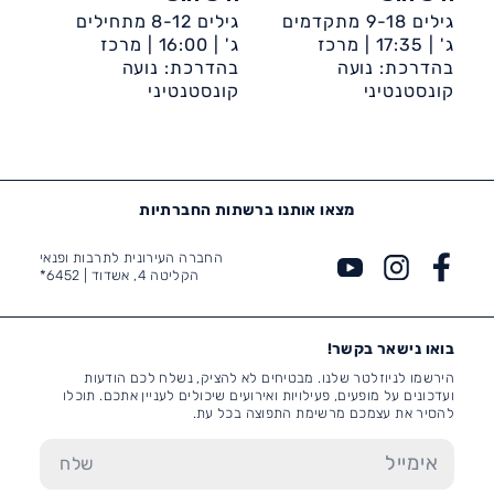
גילים 9-18 מתקדמים
גילים 8-12 מתחילים
ג' |
17:35 |
מרכז
ג' |
16:00 |
מרכז
קהילתי ספרא
בהדרכת: נועה
קהילתי ספרא
בהדרכת: נועה
קונסטנטיני
קונסטנטיני
מצאו אותנו ברשתות החברתיות
החברה העירונית לתרבות ופנאי
הקליטה 4, אשדוד |
6452*
בואו נישאר בקשר!
הירשמו לניוזלטר שלנו. מבטיחים לא להציק, נשלח לכם הודעות
ועדכונים על מופעים, פעילויות ואירועים שיכולים לעניין אתכם. תוכלו
להסיר את עצמכם מרשימת התפוצה בכל עת.