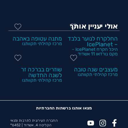
אולי יעניין אותך
החלקרח לנוער בלבד
מתנה עטופה באהבה
– IcePlanet
מרכז קהילתי תקוותנו
היכל הקרח IcePlanet -
מקס נורדאו 11 אשדוד
מעצבים שנה טובה
שוזרים בברכה זר
מרכז קהילתי תקוותנו
לשנה החדשה
מרכז קהילתי תקוותנו
מצאו אותנו ברשתות החברתיות
החברה העירונית לתרבות ופנאי
הקליטה 4, אשדוד |
6452*