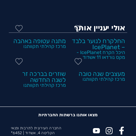
אולי יעניין אותך
החלקרח לנוער בלבד
מתנה עטופה באהבה
– IcePlanet
מרכז קהילתי תקוותנו
היכל הקרח IcePlanet -
מקס נורדאו 11 אשדוד
מעצבים שנה טובה
שוזרים בברכה זר
מרכז קהילתי תקוותנו
לשנה החדשה
מרכז קהילתי תקוותנו
מצאו אותנו ברשתות החברתיות
החברה העירונית לתרבות ופנאי
הקליטה 4, אשדוד |
6452*