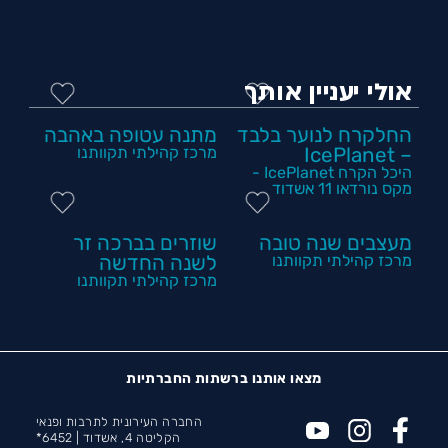
אולי יעניין אותך
החלקרח לנוער בלבד
מתנה עטופה באהבה
– IcePlanet
מרכז קהילתי תקוותנו
היכל הקרח IcePlanet -
מקס נורדאו 11 אשדוד
מעצבים שנה טובה
שוזרים בברכה זר
מרכז קהילתי תקוותנו
לשנה החדשה
מרכז קהילתי תקוותנו
מצאו אותנו ברשתות החברתיות
החברה העירונית לתרבות ופנאי
הקליטה 4, אשדוד |
6452*