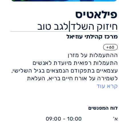
פילאטיס
חיזוק השלד|לגב טוב
מרכז קהילתי עוזיאל
60+
ההתעמלות על מזרן
התעמלות רפואית מיועדת לאנשים
עצמאיים בתפקודם הנמצאים בגיל השלישי,
לשמירה על אורח חיים בריא, העלאת
קרא עוד
המודעות והקשב לגוף, שיפור היציבות,
הפחתת גורמי סיכון לתחלואה, חיזוק
העצמות והשרירים ועוד.
פעילות גופנית בפרט בגיל זה, מסייעת
לוח המפגשים
בשמירה על איכות חיים, משפרת את
א'
10:00 - 09:00
השינה, מעלה את מצב הרוח, מסייעת