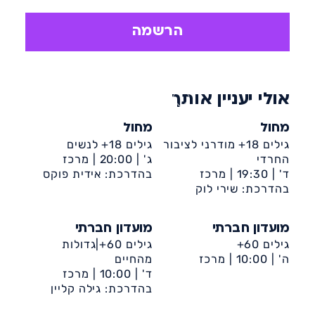
להפחתת משקל ומשמרת את הבריאות
ותורמת לביטחון העצמי. ההתעמלות כוללת
הרשמה
פעילות גופנית מבוקרת ובה מרכיבי כוח,
גמישות, שיווי משקל, סיבולת וקואורדינציה.
כל אלה ישפרו את החוסן והחוזק של
אולי יעניין אותך
השרירים והשלד.
מחול
מחול
גילים 18+ מודרני לציבור
גילים 18+ לנשים
החרדי
ג' |
20:00 |
מרכז
ד' |
19:30 |
מרכז
קהילתי דיונה
בהדרכת: אידית פוקס
קהילתי דיונה
בהדרכת: שירי לוק
מועדון חברתי
מועדון חברתי
גילים 60+
גילים 60+|גדולות
ה' |
10:00 |
מרכז
מהחיים
קהילתי דיונה
ד' |
10:00 |
מרכז
קהילתי דיונה
בהדרכת: גילה קליין