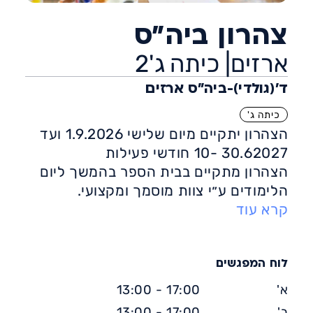
צהרון ביה״ס
ארזים| כיתה ג'2
ד'(גולדי)-ביה״ס ארזים
כיתה ג'
הצהרון יתקיים מיום שלישי 1.9.2026 ועד
30.62027 -10 חודשי פעילות
הצהרון מתקיים בבית הספר בהמשך ליום
הלימודים ע״י צוות מוסמך ומקצועי.
קרא עוד
במסגרת הצהרון מקבלים הילדים ארוחת
צהריים חמה ומזינה, חוגי העשרה, עזרה
מלאה בהכנת שיעורי הבית ,
משחקים, יצירה והפעלות חברתיות מהנות .
לוח המפגשים
א'
17:00 - 13:00
ב'
17:00 - 13:00