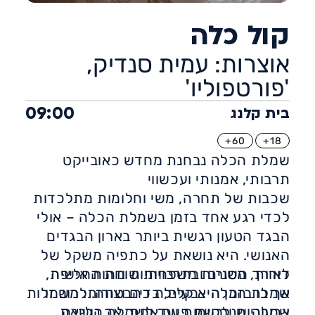
קול כלה
אוצרות: עמית סנדיק,
'פורטפוליו'
09:00
בית קלנג
60+
18+
שמלת הכלה נבחנת מחדש כאובייקט
תרבותי, אמנותי ועכשווי
שכבות של תחרה, משי וחלומות מתלכדות
לכדי רגע אחד בזמן בשמלת הכלה – אולי
הבגד הטעון רגשית ביותר בארון הבגדים
האנושי. היא נושאת על כתפיה משקל של
לאורך השנים ובתרבויות שונות החליפה
דורות, מסורות משפחתיות וזהות אישית,
אך בו בזמן היא קלילה כהבטחה. לרוב זו
שמלת הכלה צבעים, בדים וצורות: משמלות
צבעוניות ורקומות ועד לשמלה הלבנה
שמלה שנלבשת פעם אחת, אך נושאת