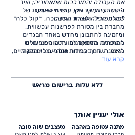
את העבודה והמורכבות שמאחוריה; וציר
היסטורי העוקב אחר השינויים שעברה
לדברי עמית סנדיק, עורכת האופנה של
שמלת הכלה לאורך השנים.
"פורטפוליו" ואוצרת התערוכה, ״׳קול כלה״
מחברת בין מסורת לפרשנות עכשווית,
ומזמינה להתבונן מחדש באחד הבגדים
המוכרים, המסקרנים והטעונים בעולם
להרשמה בהתאם למועדים הפנויים יש
לבצע רישום בכפתור מטה -בילוי מהנה
האופנה. דרך עבודות של מעצבים מקומיים,
קרא עוד
תצוגות היסטוריות ופרשנויות עכשוויות,
התערוכה מבקשת לפתוח נקודת מבט
חדשה על שמלת הכלה ועל המשמעויות
התרבותיות, החברתיות והאישיות שהיא
ללא עלות ברישום מראש
נושאת עמה״.
אולי יעניין אותך
מתנה עטופה באהבה
מעצבים שנה טובה
מרכז קהילתי תקוותנו
עיצוב שולחן לחגי תשרי