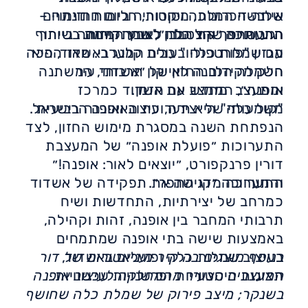
איתה זיכרונות, מסורות, חלומות ודימויים
שלבשה המלכה ויקטוריה ביום חתונתה –
תרבותיים שהצטברו לאורך דורות.
רגע שהפך את הלבן לצבע המזוהה ביותר
התערוכה ״קול כלה״, שמתקיימת בשיתוף
מגזין "פורטפוליו" בבית קלנג באשדוד, היא
עם שמלות כלה בעולם המערבי. מאז הפכה
חלק מקידום החזון של ״אשדוד עיר
השמלה הלבנה לאייקון תרבותי, המשתנה
ומתעצב מחדש עם הזמן.
אופנה״, הממצב את אשדוד כמרכז
"קול כלה" היא תערוכת האופנה הרביעית
משמעותי של יצירה, עיצוב ואופנה בישראל.
הנפתחת השנה במסגרת מימוש החזון, לצד
התערוכות ״פועלת אופנה״ של המעצבת
דורין פרנקפורט, ״יוצאים לאור: אופנה!״
והתערוכה ״קו התפר״.
התערוכה מדגישה את תפקידה של אשדוד
כמרחב של יצירתיות, התחדשות ושיח
תרבותי המחבר בין אופנה, זהות וקהילה,
באמצעות שישה בתי אופנה שמתמחים
בעיצוב שמלות כלה ופועלים באשדוד,
בנוסף מוצגים בה קיר מיניאטורות של דור
תצוגות היסטוריות ופרשנויות עכשוויות.
המעצבים הצעיר מהמחלקה לעיצוב אופנה
בשנקר; מיצב פירוק של שמלת כלה שחושף