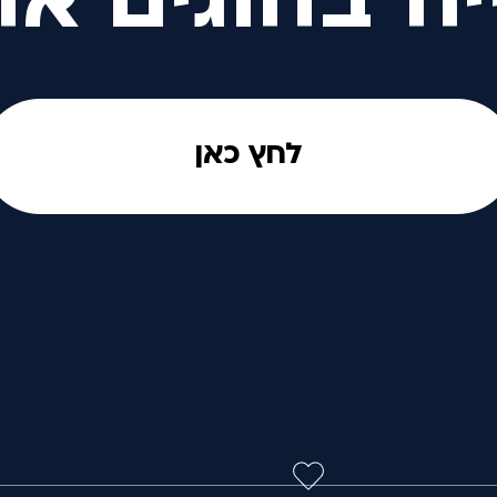
יה בחוגים אח
לחץ כאן