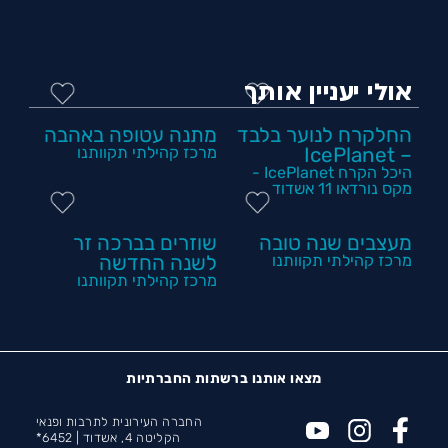
אולי יעניין אותך
החלקרח לנוער בלבד
מתנה עטופה באהבה
– IcePlanet
מרכז קהילתי תקוותנו
היכל הקרח IcePlanet -
מקס נורדאו 11 אשדוד
מעצבים שנה טובה
שוזרים בברכה זר
מרכז קהילתי תקוותנו
לשנה החדשה
מרכז קהילתי תקוותנו
מצאו אותנו ברשתות החברתיות
החברה העירונית לתרבות ופנאי
הקליטה 4, אשדוד |
6452*