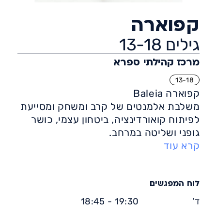
קפוארה
גילים 13-18
מרכז קהילתי ספרא
13-18
קפוארה Baleia
משלבת אלמנטים של קרב ומשחק ומסייעת
לפיתוח קואורדינציה, ביטחון עצמי, כושר
גופני ושליטה במרחב.
קרא עוד
הקפוארה משלבת באופן הרמוני נגינה
ותיפוף, אקרובטיקה ולחימה, הגנה עצמית,
גמישות, שירה, תיאטרליות ועוד.
אחד הערכים החשובים בקפוארה, הוא
לוח המפגשים
שמירה על השותף למשחק כך שלא יפגע
ד'
19:30 - 18:45
מתנועה לא נכונה.