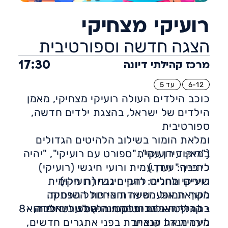
רועיקי מצחיקי
הצגה חדשה וספורטיבית
17:30
מרכז קהילתי דיונה
6-12
עד 5
כוכב הילדים העולה רועיקי מצחיקי, מאמן
הילדים של ישראל, בהצגת ילדים חדשה,
ספורטיבית
ומלאת הומור בשילוב הלהיטים הגדולים
במאי: עידן עמית
("ריקוד רועיקי", "ספורט עם רועיקי", "יהיה
לי כייף" ועוד.)
כתיבה: עידן עמית ורועי חיגשי (רועיקי)
שירים ולחנים: רועי חיגשי (רועיקי)
רועיקי מחליט להקים נבחרת חלומית
לקראת אולימפיאדת החיות השנתית.
משך המופע: שעה וחצי כולל הפסקה
• קרדיט צילום ופלקט: רויטל עיני חלבה,
במהלך האימונים במחנה הספורטאים הוא
כל גיל חייב בכרטיס מומלץ לגילים לידה -8
לירז מנדל עגאייב
מעמיד את הנבחרת בפני אתגרים חדשים,