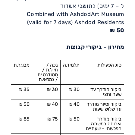
ל – 7 ימים) לתושבי אשדוד
Combined with AshdodArt Museum
(valid for 7 days) Ashdod Residents
50 ₪
מחירון – ביקורי קבוצות
סוג הפעילות
תלמיד.ה
נכה /
מבוגר.ת
חייל.ת /
סטודנט.ית
/ גמלאי.ת
ביקור מודרך עד
30 ₪
30 ₪
35 ₪
שעה וחצי
ביקור וסיור מודרך
40 ₪​
40 ₪​
50 ₪​
עד שלוש שעות
ביקור מודרך
50 ₪​
75 ₪​
85 ₪​
וארוחה במשתה
הפלשתי - שעתיים