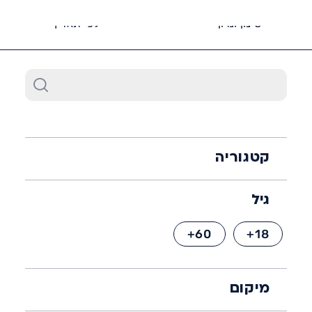
6452*
סינון ומיון
לפי תאריך
קטגוריה
גיל
60+
18+
מיקום