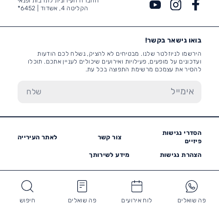
החברה העירונית לתרבות ופנאי
הקליטה 4, אשדוד |
6452*
בואו נישאר בקשר!
הירשמו לניוזלטר שלנו. מבטיחים לא להציק, נשלח לכם הודעות
ועדכונים על מופעים, פעילויות ואירועים שיכולים לעניין אתכם. תוכלו
להסיר את עצמכם מרשימת התפוצה בכל עת.
הסדרי נגישות
צור קשר
לאתר העירייה
פיזיים
הצהרת נגישות
מידע לשירותך
פה שואלים
לוח אירועים
פה שואלים
חיפוש