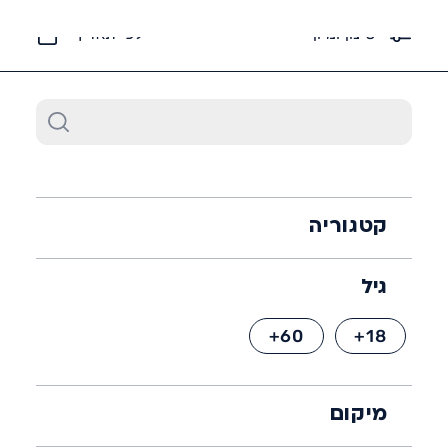
6452*
סינון ומיון
לפי תאריך
קטגוריה
גיל
60+
18+
מיקום