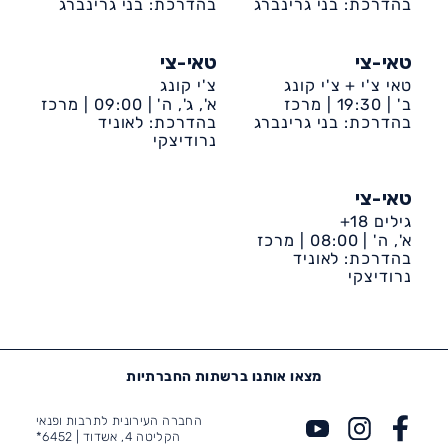
קהילתי ד' ע״ש גולדי
בהדרכת: בני גרינברג
קהילתי ד' ע״ש גולדי
בהדרכת: בני גרינברג
טאי-צי
טאי-צי
טאי צ'י + צ'י קונג
צ'י קונג
ב' |
19:30 |
מרכז
א', ג', ה' |
09:00 |
מרכז
קהילתי ד' ע״ש גולדי
בהדרכת: בני גרינברג
בהדרכת: לאוניד
קהילתי קן מלכה (רובע
ט')
נרודיצקי
טאי-צי
גילים 18+
א', ה' |
08:00 |
מרכז
בהדרכת: לאוניד
קהילתי קן מלכה (רובע
ט')
נרודיצקי
מצאו אותנו ברשתות החברתיות
החברה העירונית לתרבות ופנאי
הקליטה 4, אשדוד |
6452*