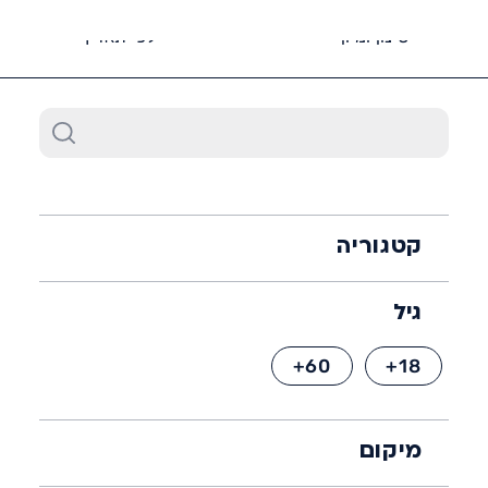
6452*
סינון ומיון
לפי תאריך
קטגוריה
גיל
60+
18+
מיקום