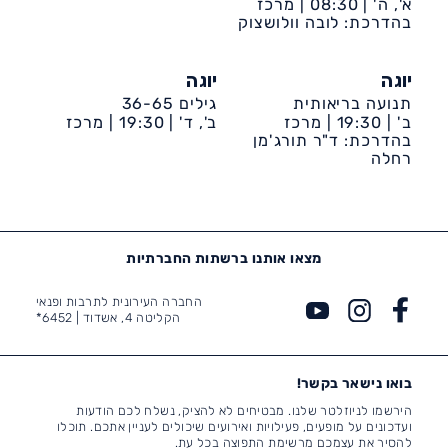
א', ה' |
08:30 |
מרכז
קהילתי טנה
בהדרכת: לובה וולושצוק
יוגה
יוגה
תנועה בריאותית
גילים 36-65
ב' |
19:30 |
מרכז
ב', ד' |
19:30 |
מרכז
בהדרכת: ד"ר תורג'מן
קהילתי קן מלכה (רובע
קהילתי ספרא
ט')
רחלה
מצאו אותנו ברשתות החברתיות
החברה העירונית לתרבות ופנאי
הקליטה 4, אשדוד |
6452*
בואו נישאר בקשר!
הירשמו לניוזלטר שלנו. מבטיחים לא להציק, נשלח לכם הודעות
ועדכונים על מופעים, פעילויות ואירועים שיכולים לעניין אתכם. תוכלו
להסיר את עצמכם מרשימת התפוצה בכל עת.