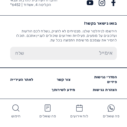
החברה העירונית לתרבות ופנאי
הקליטה 4, אשדוד |
6452*
בואו נישאר בקשר!
הירשמו לניוזלטר שלנו. מבטיחים לא להציק, נשלח לכם הודעות
ועדכונים על מופעים, פעילויות ואירועים שיכולים לעניין אתכם. תוכלו
להסיר את עצמכם מרשימת התפוצה בכל עת.
הסדרי נגישות
צור קשר
לאתר העירייה
פיזיים
הצהרת נגישות
מידע לשירותך
פה שואלים
לוח אירועים
פה שואלים
חיפוש