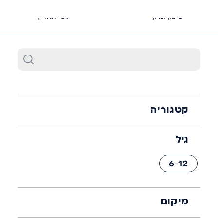
6452*
סינון ומיון
לפי תאריך
קטגוריה
גיל
6-12
מיקום