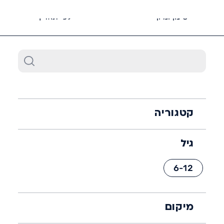
6452*
סינון ומיון
לפי תאריך
קטגוריה
גיל
6-12
מיקום