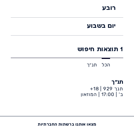
רובע
יום בשבוע
1
תוצאות חיפוש
הכל
תנ״ך
תנ״ך
תנך 929 | 18+
ב' |
17:00 |
המוזאון
לתרבות הפלשתים ע״ש
קורין ממן
מצאו אותנו ברשתות החברתיות