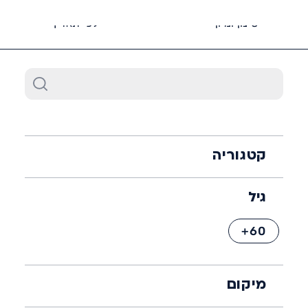
6452*
סינון ומיון
לפי תאריך
קטגוריה
גיל
60+
מיקום