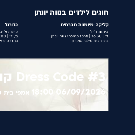
חוגים לילדים בנווה יונתן
קליקה-מיומנות חברתית
כדורגל
כיתות ד'-ו'
כיתות א'-ב'
ד' |
16:30 |
מרכז קהילתי נווה יונתן
ב', ד' |
:00 |
בהדרכת: סילבי שוקרון
בהדרכת: א
Dress Code #3 קו לבן
06/09/2026 18:00
אמפי בית ק