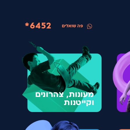
6452*
פה שואלים
מעונות, צהרונים
וקייטנות