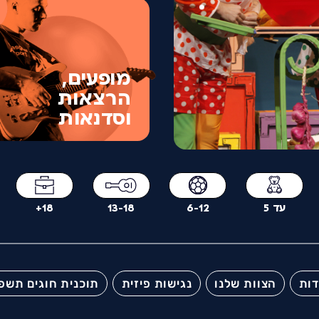
מופעים,
חוגים לגיל הרך 
הרצאות
יונתן
וסדנאות
עד 5
6-12
13-18
18+
דות
הצוות שלנו
נגישות פיזית
תוכנית חוגים תשפ"