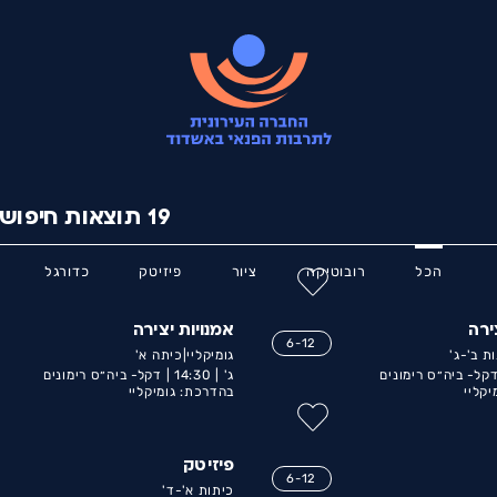
19
תוצאות חיפוש
הכל
רובוטיקה
ציור
פיזיטק
כדורגל
ירה
אמנויות יצירה
6-12
ת ב'-ג'
גומיקליי|כיתה א'
קל- ביה״ס רימונים
ג' |
14:30 |
דקל- ביה״ס רימונים
יקליי
בהדרכת: גומיקליי
פיזיטק
6-12
כיתות א'-ד'