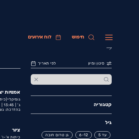
חיפוש
לוח אירועים
סינון ומיון
לפי תאריך
אמנויות יצ
גומיקליי|כיתו
קטגוריה
ג' |
13:45 |
ד
בהדרכת: גומ
גיל
ציור
עד 5
6-12
גן טרום חובה
כיתות א'-ו'