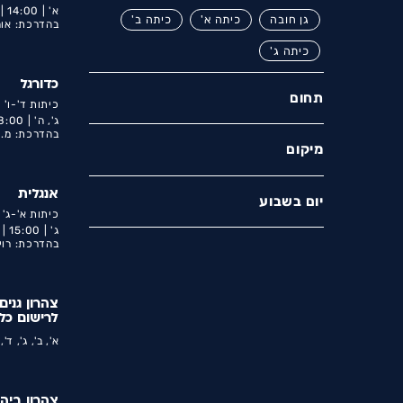
א' |
14:00 |
גן חובה
כיתה א'
כיתה ב'
בהדרכת: אוה
כיתה ג'
כדורגל
תחום
כיתות ד'-ו'
ג', ה' |
8:00 |
בהדרכת: מ.ס
מיקום
אנגלית
יום בשבוע
כיתות א'-ג'
ג' |
15:00 |
בהדרכת: רוי
צהרון גנים
לרישום כל 
א', ב', ג', ד',
צהרון ביה