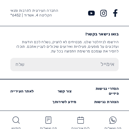
החברה העירונית לתרבות ופנאי
הקליטה 4, אשדוד |
6452*
בואו נישאר בקשר!
הירשמו לניוזלטר שלנו. מבטיחים לא להציק, נשלח לכם הודעות
ועדכונים על מופעים, פעילויות ואירועים שיכולים לעניין אתכם. תוכלו
להסיר את עצמכם מרשימת התפוצה בכל עת.
הסדרי נגישות
צור קשר
לאתר העירייה
פיזיים
הצהרת נגישות
מידע לשירותך
פה שואלים
לוח אירועים
פה שואלים
חיפוש