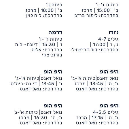
כיתות ג'-ו'
כיתה ב'
ב' |
15:00 |
מרכז
ב' |
18:00 |
מרכז
קהילתי דיונה
בהדרכת: לימור ברזני
קהילתי דיונה
בהדרכת: ליה לוין
ג'ודו
דרמה
גילים 4-7
כיתות ד'-ו'
ג', ו' |
17:00 |
ו' |
15:30 |
דיונה- בית
דיונה-ביה״ס שקד
בהדרכת: דוד דברשוילי
הנוער
בהדרכת: אליה
בורוביצקי
היפ הופ
היפ הופ
נואל דאנס|כיתות א'-ג'
נואל דאנס|כיתות א'-ג'
ב', ה' |
13:45 |
מרכז
ג' |
13:45 |
דיונה-ביה״ס
קהילתי דיונה
בהדרכת: נואל דאנס
שקד
בהדרכת: נואל דאנס
היפ הופ
היפ הופ
גילים 4-5.5
נואל דאנס| כיתות א'-ג'
ב', ה' |
17:15 |
מרכז
ב', ה' |
16:30 |
מרכז
קהילתי דיונה
בהדרכת: נואל דאנס
קהילתי דיונה
בהדרכת: נואל דאנס