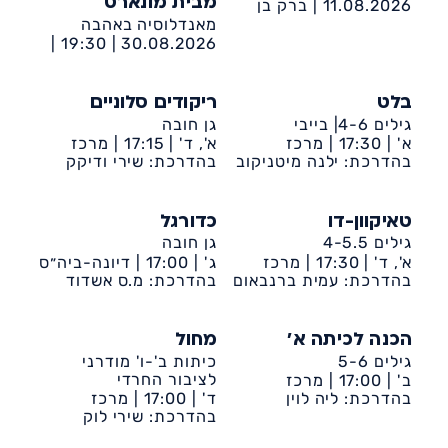
מבית מונארט
11.08.2026 |
ברק בן
אבינועם 14, אשדוד
מאנדלוסיה באהבה
19:30 |
30.08.2026 |
מרכז קהילתי דיונה
בלט
ריקודים סלוניים
גילים 4-6| בייבי
גן חובה
א' |
17:30 |
מרכז
א', ד' |
17:15 |
מרכז
קהילתי דיונה
בהדרכת: ילנה מיטניקוב
קהילתי דיונה
בהדרכת: שירי ודיקק
טאיקוון-דו
כדורגל
גילים 4-5.5
גן חובה
א', ד' |
17:30 |
מרכז
ג' |
17:00 |
דיונה-ביה״ס
קהילתי דיונה
בהדרכת: עמית ברנבאום
שקד
בהדרכת: מ.ס אשדוד
הכנה לכיתה א'
מחול
גילים 5-6
כיתות ב'-ו' מודרני
לציבור החרדי
ב' |
17:00 |
מרכז
קהילתי דיונה
בהדרכת: ליה לוין
ד' |
17:00 |
מרכז
קהילתי דיונה
בהדרכת: שירי לוק