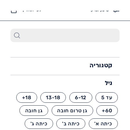
6452*
סינון ומיון
לפי תאריך
קטגוריה
גיל
עד 5
6-12
13-18
18+
60+
גן טרום חובה
גן חובה
כיתה א'
כיתה ב'
כיתה ג'