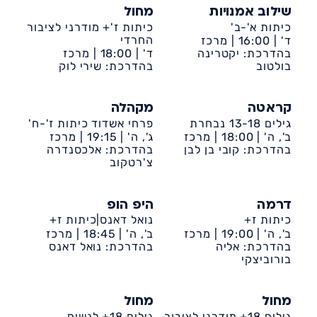
שילוב אמנויות
מחול
כיתות א'-ב'
כיתות ז'+ מודרני לציבור
החרדי
ד' |
16:00 |
מרכז
קהילתי דיונה
בהדרכת: יקטרינה
ד' |
18:00 |
מרכז
בולטוב
קהילתי דיונה
בהדרכת: שירי לוק
קראטה
מקהלה
גילים 13-18 נבחרת
פרחי אשדוד כיתות ז'-ח'
ב', ה' |
18:00 |
מרכז
ג', ה' |
19:15 |
מרכז
קהילתי דיונה
בהדרכת: קובי בן לבן
קהילתי דיונה
בהדרכת: אלכסנדרה
צ'רטקוב
דרמה
היפ הופ
כיתות ז+
נואל דאנס|כיתות ז+
ב', ה' |
19:00 |
מרכז
ב', ה' |
18:45 |
מרכז
קהילתי דיונה
בהדרכת: אליה
קהילתי דיונה
בהדרכת: נואל דאנס
בורוביצקי
מחול
מחול
גילים 18+ מודרני לציבור
גילים 18+ לנשים