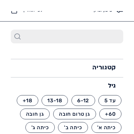
6452*
סינון ומיון
לפי תאריך
קטגוריה
גיל
עד 5
6-12
13-18
18+
60+
גן טרום חובה
גן חובה
כיתה א'
כיתה ב'
כיתה ג'