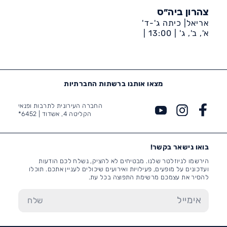
צהרון ביה״ס
אריאל| כיתה ג'-ד'
א', ב', ג' |
13:00 |
דיונה-ביה״ס אריאל
מצאו אותנו ברשתות החברתיות
החברה העירונית לתרבות ופנאי
הקליטה 4, אשדוד |
6452*
בואו נישאר בקשר!
הירשמו לניוזלטר שלנו. מבטיחים לא להציק, נשלח לכם הודעות
ועדכונים על מופעים, פעילויות ואירועים שיכולים לעניין אתכם. תוכלו
להסיר את עצמכם מרשימת התפוצה בכל עת.