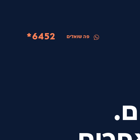
6452*
פה שואלים
ם.