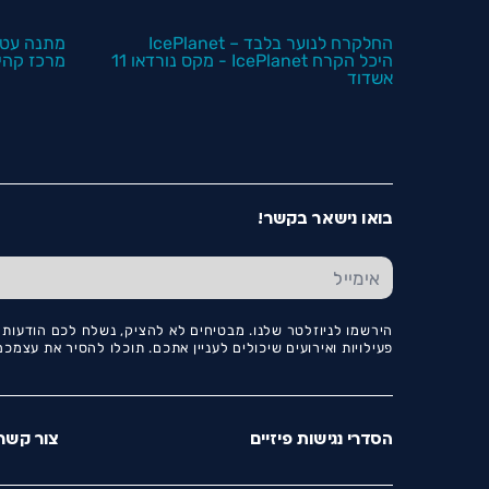
החלקרח לנוער בלבד – IcePlanet
מתנה עטו
היכל הקרח IcePlanet - מקס נורדאו 11
מרכז קהיל
אשדוד
בואו נישאר בקשר!
הירשמו לניוזלטר שלנו. מבטיחים לא להציק, נשלח לכם הודעות ו
פעילויות ואירועים שיכולים לעניין אתכם. תוכלו להסיר את עצמ
הסדרי נגישות פיזיים
צור קשר