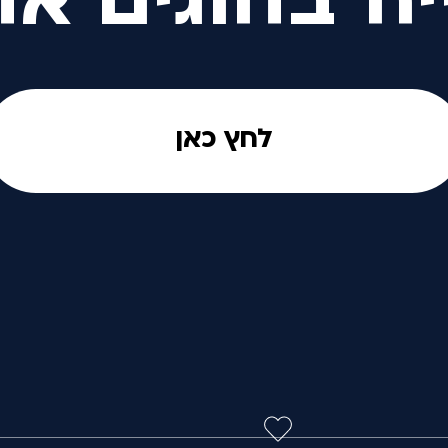
יה בחוגים אח
לחץ כאן