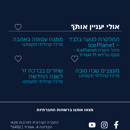
אולי יעניין אותך
החלקרח לנוער בלבד
מתנה עטופה באהבה
– IcePlanet
מרכז קהילתי תקוותנו
היכל הקרח IcePlanet -
מקס נורדאו 11 אשדוד
מעצבים שנה טובה
שוזרים בברכה זר
מרכז קהילתי תקוותנו
לשנה החדשה
מרכז קהילתי תקוותנו
מצאו אותנו ברשתות החברתיות
החברה העירונית לתרבות ופנאי
הקליטה 4, אשדוד |
6452*