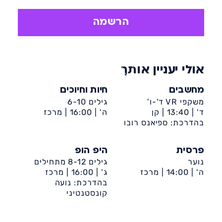
קצבית וסוחפת.
יתרונות ההיפ הופ: מעודד להביע רגש
הרשמה
באמצעות הכוריאוגרפיה, מחטב ומעצב את
הגוף, מעודד אינטראקציה חברתית.
אולי יעניין אותך
מחשבים
חיות וחיוכים
משקפי VR ד'-ו'
גילים 6-10
ד' |
13:40 |
קן
ה' |
16:00 |
מרכז
בהדרכת: ספיאנס רובו
מלכה-ט'-ביה״ס אשכול
קהילתי קן מלכה (רובע
ט')
פרסית
היפ הופ
נוער
גילים 8-12 מתחילים
ה' |
14:00 |
מרכז
ג' |
16:00 |
מרכז
קהילתי קן מלכה (רובע
קהילתי ספרא
בהדרכת: נועה
ט')
קונסטנטיני