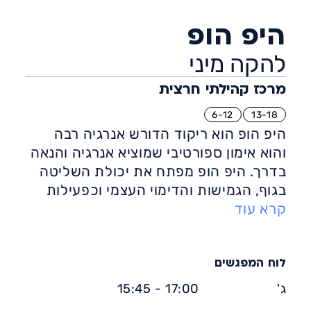
היפ הופ
להקה מיני
מרכז קהילתי חרצית
6-12
13-18
היפ הופ הוא ריקוד הדורש אנרגיה רבה
והוא אימון ספורטיבי שמוציא אנרגיה והנאה
בדרך. היפ הופ מפתח את יכולת השליטה
בגוף, הגמישות והדימוי העצמי וכפעילות
קרא עוד
ספורטיבית הוא שורף אנרגיה וקלוריות
ומחזק את השרירים.
כריקוד שצמח מהרחובות, ההיפ הופ הוא
בעל אופי צעיר, נועז, בוטה ,ייחודי ומלא
לוח המפגשים
באנרגיה.
ג'
17:00 - 15:45
שיעורי ההיפ הופ הם חגיגה של מוזיקה