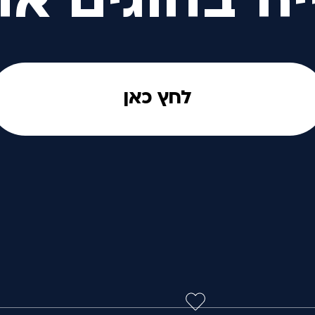
יה בחוגים אח
לחץ כאן