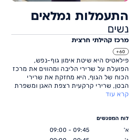
התעמלות גמלאים
נשים
מרכז קהילתי חרצית
60+
פילאטיס היא שיטת אימון גוף-נפש,
הפועלת על שרירי הליבה ומהווים את מרכז
הכוח של הגוף, היא מחזקת את שרירי
הבטן, שרירי קרקעית רצפת האגן ומשפרת
קרא עוד
את יציבות הגוף.
שיטת הפעולה של פילאטיס, היא עבודה
חזרתית של סדרת תרגילים, כאשר
החזרתיות היא התורמת בין היתר לעיצובו
לוח המפגשים
וחיטובו של הגוף. פילאטיס מתאים לאנשים
א'
09:45 - 09:00
בכל רמות הכושר ובכל גיל.