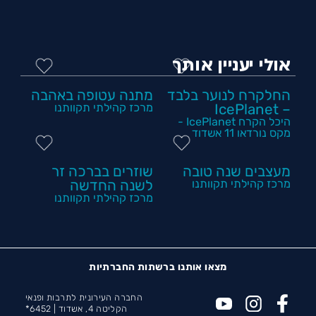
אולי יעניין אותך
החלקרח לנוער בלבד
מתנה עטופה באהבה
– IcePlanet
מרכז קהילתי תקוותנו
היכל הקרח IcePlanet -
מקס נורדאו 11 אשדוד
מעצבים שנה טובה
שוזרים בברכה זר
מרכז קהילתי תקוותנו
לשנה החדשה
מרכז קהילתי תקוותנו
מצאו אותנו ברשתות החברתיות
החברה העירונית לתרבות ופנאי
הקליטה 4, אשדוד |
6452*