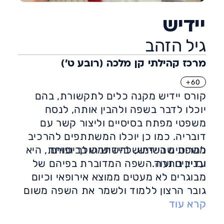
יידיש
גיל הזהב
מרכז קהילתי קן מלכה (רובע ט')
60+
קורס יידיש מקנה כלים לתקשורת, בהם
יוכלו לדבר בשפה ולהבין אותה, לנסח
משפטי מפתח בסיסיים וליצור קשר עם
דובריה. כמו כן יוכלו המשתתפים להרכיב
משפטים ביידיש, להשתמש בביטויים
למרות שהשימוש ביידיש הולך ופוחת, היא
ובניבים ועוד.
עדיין נותרה השפה המדוברת בפיהם של
מבוגרים לא מעטים ממוצא אירופאי וכיום
גובר הרצון ללמוד ולשמר את השפה משום
קרא עוד
שהיה לה חלק מהותי בעיצוב זהות העם
היהודי.