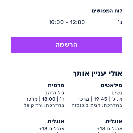
לוח המפגשים
ב'
12:00 - 10:00
הרשמה
אולי יעניין אותך
פילאטיס
פרסית
נשים
גיל הזהב
א', ג' |
19:45 |
מרכז
ד' |
18:00 |
מרכז
קהילתי קן מלכה (רובע
בהדרכת: חגית בוכובזה
בהדרכת: ורד קופל
קהילתי קן מלכה (רובע
ט')
ט')
אנגלית
אנגלית
אנגלית 18+
אנגלית 18+