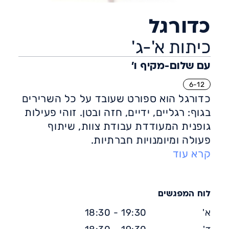
כדורגל
כיתות א'-ג'
עם שלום-מקיף ו'
6-12
כדורגל הוא ספורט שעובד על כל השרירים
בגוף: רגליים, ידיים, חזה ובטן. זוהי פעילות
גופנית המעודדת עבודת צוות, שיתוף
פעולה ומיומנויות חברתיות.
קרא עוד
אימון כדורגל, הן במסגרת תחרותית או
כחוג דורש תנועה מהירה, קואורדינציה,
שיווי משקל וזריזות. הוא מתאים לכל
הגילים ולכל הרמות.
לוח המפגשים
יתרונות הכדורגל: פעילות גופנית אירובית
א'
19:30 - 18:30
המסייעת בהגברת האנרגיה, חיזוק הביטחון