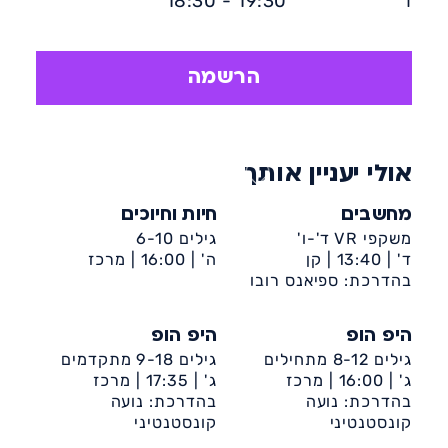
ד'
19:30 - 18:30
העצמי, פיתוח האינטראקציות החברתיות.
הרשמה
אולי יעניין אותך
מחשבים
חיות וחיוכים
משקפי VR ד'-ו'
גילים 6-10
ד' |
13:40 |
קן
ה' |
16:00 |
מרכז
בהדרכת: ספיאנס רובו
מלכה-ט'-ביה״ס אשכול
קהילתי קן מלכה (רובע
ט')
היפ הופ
היפ הופ
גילים 8-12 מתחילים
גילים 9-18 מתקדמים
ג' |
16:00 |
מרכז
ג' |
17:35 |
מרכז
קהילתי ספרא
בהדרכת: נועה
קהילתי ספרא
בהדרכת: נועה
קונסטנטיני
קונסטנטיני