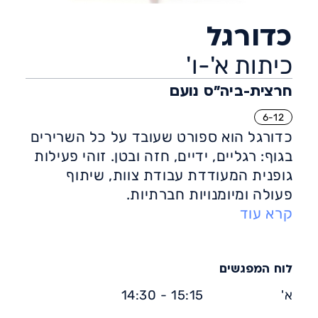
כדורגל
כיתות א'-ו'
חרצית-ביה״ס נועם
6-12
כדורגל הוא ספורט שעובד על כל השרירים
בגוף: רגליים, ידיים, חזה ובטן. זוהי פעילות
גופנית המעודדת עבודת צוות, שיתוף
פעולה ומיומנויות חברתיות.
קרא עוד
אימון כדורגל, הן במסגרת תחרותית או
כחוג דורש תנועה מהירה, קואורדינציה,
שיווי משקל וזריזות. הוא מתאים לכל
הגילים ולכל הרמות.
לוח המפגשים
יתרונות הכדורגל: פעילות גופנית אירובית
א'
15:15 - 14:30
המסייעת בהגברת האנרגיה, חיזוק הביטחון