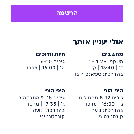
העצמי, פיתוח האינטראקציות החברתיות.
הרשמה
אולי יעניין אותך
מחשבים
חיות וחיוכים
משקפי VR ד'-ו'
גילים 6-10
ד' |
13:40 |
קן
ה' |
16:00 |
מרכז
בהדרכת: ספיאנס רובו
מלכה-ט'-ביה״ס אשכול
קהילתי קן מלכה (רובע
ט')
היפ הופ
היפ הופ
גילים 8-12 מתחילים
גילים 9-18 מתקדמים
ג' |
16:00 |
מרכז
ג' |
17:35 |
מרכז
קהילתי ספרא
בהדרכת: נועה
קהילתי ספרא
בהדרכת: נועה
קונסטנטיני
קונסטנטיני