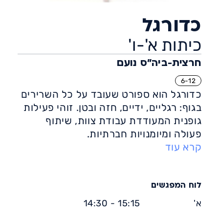
כדורגל
כיתות א'-ו'
חרצית-ביה״ס נועם
6-12
כדורגל הוא ספורט שעובד על כל השרירים
בגוף: רגליים, ידיים, חזה ובטן. זוהי פעילות
גופנית המעודדת עבודת צוות, שיתוף
פעולה ומיומנויות חברתיות.
קרא עוד
אימון כדורגל, הן במסגרת תחרותית או
כחוג דורש תנועה מהירה, קואורדינציה,
שיווי משקל וזריזות. הוא מתאים לכל
הגילים ולכל הרמות.
לוח המפגשים
יתרונות הכדורגל: פעילות גופנית אירובית
א'
15:15 - 14:30
המסייעת בהגברת האנרגיה, חיזוק הביטחון