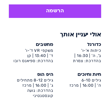
העצמי, פיתוח האינטראקציות החברתיות.
הרשמה
אולי יעניין אותך
כדורגל
מחשבים
כיתות א'-ו'
משקפי VR ד'-ו'
ב', ה' |
16:30 |
ד' |
13:40 |
קן
בהדרכת: צמרת
דיונה-ביה״ס אמירים
בהדרכת: ספיאנס רובו
מלכה-ט'-ביה״ס אשכול
חיות וחיוכים
היפ הופ
גילים 6-10
גילים 8-12 מתחילים
ה' |
16:00 |
מרכז
ג' |
16:00 |
מרכז
קהילתי קן מלכה (רובע
קהילתי ספרא
בהדרכת: נועה
ט')
קונסטנטיני