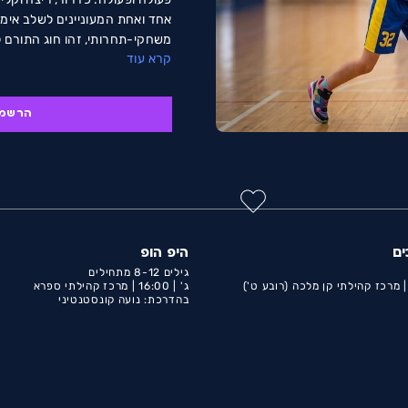
אחד ואחת המעוניינים לשלב אימו
משחקי-תחרותי, זהו חוג התורם ל
קרא עוד
החברתית.
הרשמ
ים
היפ הופ
גילים 8-12 מתחילים
מרכז קהילתי קן מלכה (רובע ט')
ג' |
16:00 |
מרכז קהילתי ספרא
בהדרכת: נועה קונסטנטיני