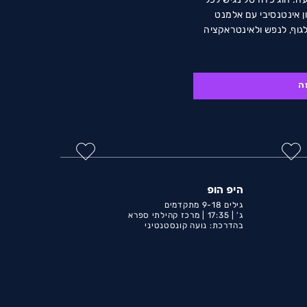
ן אינטנסיבי עם אלמנט
גוף, לנפש ולאינטראקציה
ה
היפ הופ
גילים 9-18 מתקדמים
ג' |
17:35 |
מרכז קהילתי ספרא
בהדרכת: נועה קונסטנטיני