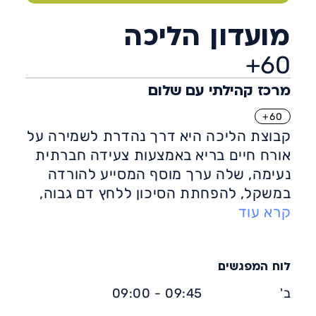
מועדון הליכה
60+
מרכז קהילתי עם שלום
60+
קבוצת הליכה היא דרך נהדרת לשמירה על
אורח חיים בריא באמצעות צעידה חברתית
נעימה, שלה ערך מוסף המסייע להורדה
במשקל, להפחתת הסיכון ללחץ דם גבוה,
קרא עוד
לחילוף החומרים בגוף ולהורדת כולסטרול.
יתרונות קבוצת ההליכה:
– העלאת מוטיבציה: הקבוצה תדרבן אותך
להשתתף בכל מפגש.
לוח המפגשים
– תמיכה: החוויה המשותפת מספקת
ב'
09:45 - 09:00
תמיכה שוטפת.