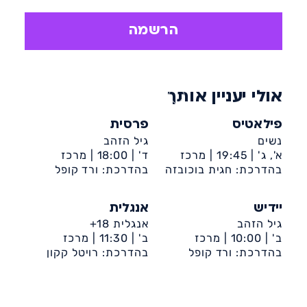
– קהילתיות: יצירת קשרים והצטרפות
לקהילה בעלת תחומי עניין משותפים.
הרשמה
– בריאות: פעילות גופנית שתסייע במגוון
אתגרים בריאותיים כמו גם על שמירה על
כושר.
אולי יעניין אותך
פילאטיס
פרסית
נשים
גיל הזהב
א', ג' |
19:45 |
מרכז
ד' |
18:00 |
מרכז
קהילתי קן מלכה (רובע
בהדרכת: חגית בוכובזה
בהדרכת: ורד קופל
קהילתי קן מלכה (רובע
ט')
ט')
יידיש
אנגלית
גיל הזהב
אנגלית 18+
ב' |
10:00 |
מרכז
ב' |
11:30 |
מרכז
בהדרכת: ורד קופל
קהילתי קן מלכה (רובע
קהילתי אחווה
בהדרכת: רויטל קקון
ט')