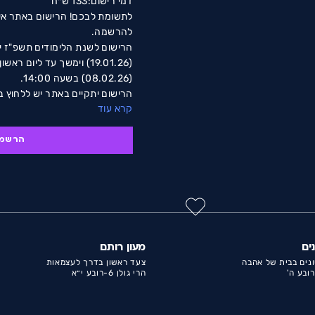
דמי רישום:133 ש״ח
לתשומת לבכם! הרישום באתר אינו
להרשמה.
(19.01.26) וימשך עד ליום 
(08.02.26) בשעה 14:00.
הרישום יתקיים באתר יש ללחוץ
קרא עוד
קליטת הרישום, במידה ולא התקב
למשרד הגיל הרך לטלפון מס' 08-8528588/9 שלוחה 1.
הרשמ
או למייל .gilharach@ironit.org.il
לתשומת לבכם: במידה ומספר הנ
המקומות הנדרש, תערך הגרלה 
ומבקר עיריית אשדוד.
ים
מעון רותם
נים בבית של אהבה
צעד ראשון בדרך לעצמאות
הרי גולן 6-רובע י״א