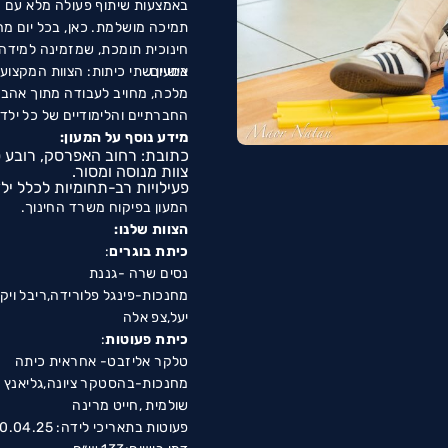
באמצעות שיתוף פעולה מלא עם 
תמיכה מושלמת. כאן, בכל יום מ
חינוכית תומכת, שמזמינה למידה ח
אישיים.
במעון שתי כיתות: הצ
מלכה, מחויב לעבודה מתוך אהבה 
החברתיים והלימודיים של כל ילד.
מידע נוסף על המעון
:
כתובת: רחוב האפרסק, רובע ט
צוות מנוסה ומסור.
פעילויות רב-תחומיות לכלל ילד
המעון בפיקוח משרד החינוך.
הצוות שלנו:
כיתת בוגרים
:
נסים שרה -גננת
מחנכות-פינגל פלורידה,ריבל ויקט
יעל,צפ אלה
כיתת פעוטות
:
טלקר אליזבט- אחראית כיתה
מחנכות-בהסטקר ציונה,גליאנץ 
שולמית ,חייט מרינה
פעוטות בתאריכי לידה: 01.01.24-30.04.25