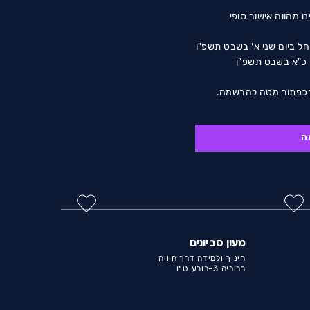
 מהווה אישור סופי
הרישום לשנת הלימודים תשפ"ז יחל ביום שני א' בשבט תשפ"ו
ראשון כ"א בשבט תשפ"ן
 בכפתור מטה להרשמה.
הודעת S.M.S תישלח אליכם תוך 2 ימי עסקים המאשרת את
לה הודעה יש לפנות
ה
רשמים יעלה על מספר
בנוכחות מנכ"ל החברה
מעון סביונים
חינוך ולמידה דרך חוויה
ברוריה 3-רובע ט״ו