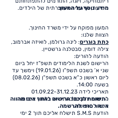
ריתמוזיקה, ויוגה, התורמים להתפתחותם
מידע נוסף על המעון
:
הפיזית, הרגשית והחברתית של הילדים.
כתובת: רחוב ראש פינה 6, רובע ט'
צוות מקצועי ואוהב.
סביבה חינוכית הוליסטית וייחודית.
המעון מפוקח על ידי משרד החינוך.
הצוות שלנו:
כתת בוגרים
: לינה גרולמן, לואיזה אברמוב,
צילה דומין, סבטלנה גרשטיין.
הודעה להורים:
הרישום לשנת הלימודים תשפ”ז יחל ביום
שני א’ בשבט תשפ”ו (19.01.26) וימשך עד
ליום ראשון כ”א בשבט תשפ”ן (08.02.26)
בשעה 14:00.
תאריכי לידה 01.09.22-31.12.23
ל
הרישום יתקיים באתר יש ללחוץ בכפתור
תשומת לבכם! הרישום באתר אינו מהווה
מטה להרשמה.
אישור סופי להרשמה.
הודעת S.M.S תישלח אליכם תוך 2 ימי