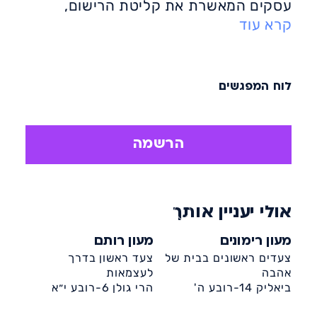
עסקים המאשרת את קליטת הרישום,
קרא עוד
במידה ולא התקבלה הודעה יש לפנות
למשרד הגיל הרך לטלפון מס' 08-
8528588/9 שלוחה 1.
או למייל .gilharach@ironit.org.il
לוח המפגשים
במידה ומספר הנרשמים יעלה על מספר
המקומות הנדרש, תערך הגרלה בנוכחות
מנכ"ל החברה ומבקר עיריית אשדוד.
הרשמה
אולי יעניין אותך
מעון רימונים
מעון רותם
צעדים ראשונים בבית של
צעד ראשון בדרך
אהבה
לעצמאות
ביאליק 14-רובע ה'
הרי גולן 6-רובע י״א