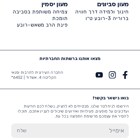
מעון סביונים
מעון יסמין
חינוך ולמידה דרך חוויה
צמיחה משותפת בסביבה
ברוריה 3-רובע ט״ו
תומכת
פינת הרב משאש-רובע
ט'
מצאו אותנו ברשתות החברתיות
החברה העירונית לתרבות ופנאי
הקליטה 4, אשדוד |
6452*
בואו נישאר בקשר!
הירשמו לניוזלטר שלנו. מבטיחים לא להציק, נשלח לכם הודעות
ועדכונים על מופעים, פעילויות ואירועים שיכולים לעניין אתכם. תוכלו
להסיר את עצמכם מרשימת התפוצה בכל עת.