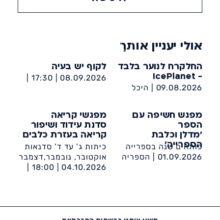
אולי יעניין אותך
החלקרח לנוער בלבד
לקוף יש בעיה
- IcePlanet
17:30 |
08.09.2026 |
09.08.2026 |
היכל
הספריה העירונית אשדוד
הקרח IcePlanet - מקס
ע״ש מאירהוף
נורדאו 11 אשדוד
מפגש חשיפה עם
מפגשי קריאה
הספר
סדנת עידוד ושיפור
'מדלן וכלבת
קריאה בעזרת כלבים
הספרייה'
פותחים שנה בספרייה
כיתות ג' עד ד' סדנאות
01.09.2026 |
הספריה
אוקטובר, נובמבר,דצמבר
העירונית אשדוד ע״ש
04.10.2026 |
18:00 |
מאירהוף
הספריה העירונית אשדוד
ע״ש מאירהוף
מצאו אותנו ברשתות החברתיות