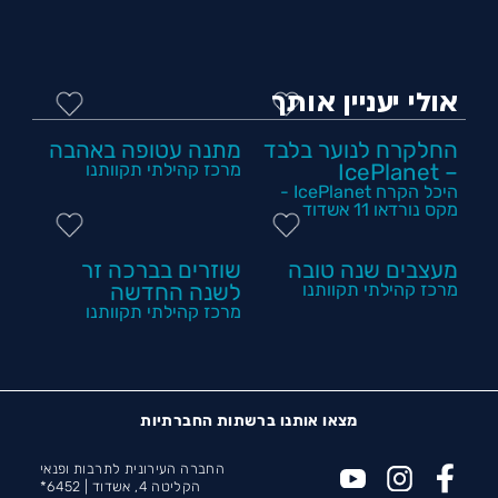
אולי יעניין אותך
החלקרח לנוער בלבד
מתנה עטופה באהבה
– IcePlanet
מרכז קהילתי תקוותנו
היכל הקרח IcePlanet -
מקס נורדאו 11 אשדוד
מעצבים שנה טובה
שוזרים בברכה זר
מרכז קהילתי תקוותנו
לשנה החדשה
מרכז קהילתי תקוותנו
מצאו אותנו ברשתות החברתיות
החברה העירונית לתרבות ופנאי
הקליטה 4, אשדוד |
6452*