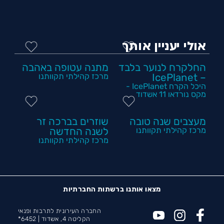
אולי יעניין אותך
החלקרח לנוער בלבד
מתנה עטופה באהבה
– IcePlanet
מרכז קהילתי תקוותנו
היכל הקרח IcePlanet -
מקס נורדאו 11 אשדוד
מעצבים שנה טובה
שוזרים בברכה זר
מרכז קהילתי תקוותנו
לשנה החדשה
מרכז קהילתי תקוותנו
מצאו אותנו ברשתות החברתיות
החברה העירונית לתרבות ופנאי
הקליטה 4, אשדוד |
6452*