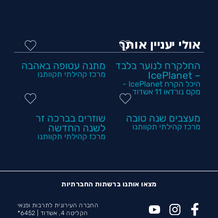
אולי יעניין אותך
החלקרח לנוער בלבד
מתנה עטופה באהבה
– IcePlanet
מרכז קהילתי תקוותנו
היכל הקרח IcePlanet -
מקס נורדאו 11 אשדוד
מעצבים שנה טובה
שוזרים בברכה זר
מרכז קהילתי תקוותנו
לשנה החדשה
מרכז קהילתי תקוותנו
מצאו אותנו ברשתות החברתיות
החברה העירונית לתרבות ופנאי
הקליטה 4, אשדוד |
6452*