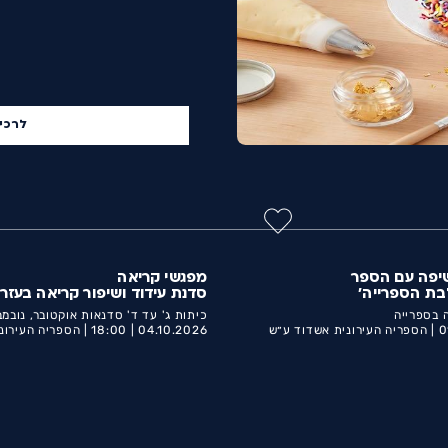
לרכי
יפה עם הספר
מפגשי קריאה
לבת הספרייה'
סדנת עידוד ושיפור קריאה בעזר
 בספרייה
כיתות ג' עד ד' סדנאות אוקטובר, נובמ
0
הספריה העירונית אשדוד ע״ש
04.10.2026 |
18:00 |
הספריה העירונ
ע״ש מאירהוף