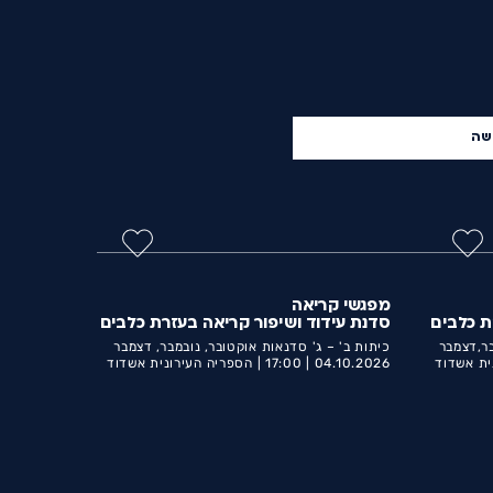
שה
מפגשי קריאה
ת כלבים
סדנת עידוד ושיפור קריאה בעזרת כלבים
בר,דצמבר
כיתות ב' – ג' סדנאות אוקטובר, נובמבר, דצמבר
ית אשדוד
04.10.2026 |
17:00 |
הספריה העירונית אשדוד
ע״ש מאירהוף